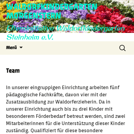
WALDORFKINDERGARTEN
MORGENSTERN
Elterninitiative Waldorfkindergarten
Steinheim e.V.
Zum
Suche
Menü
Inhalt
nach:
springen
Team
In unserer eingruppigen Einrichtung arbeiten fünf
pädagogische Fachkräfte, davon vier mit der
Zusatzausbildung zur Waldorferzieherin. Da in
unserer Einrichtung auch bis zu drei Kinder mit
besonderem Förderbedarf betreut werden, sind zwei
Mitarbeiterinnen für die Unterstützung dieser Kinder
zuständig. Qualifiziert für diese besondere