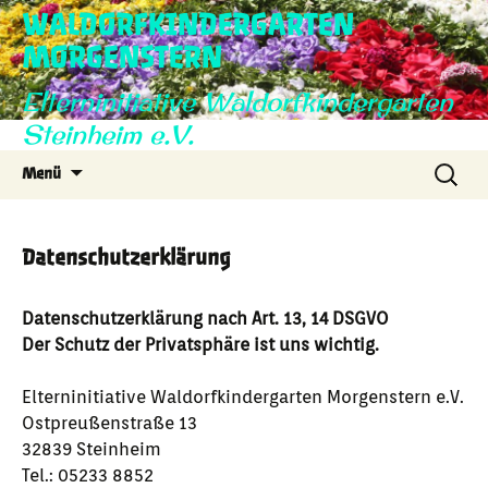
WALDORFKINDERGARTEN
MORGENSTERN
Elterninitiative Waldorfkindergarten
Steinheim e.V.
Zum
Suche
Menü
Inhalt
nach:
springen
Datenschutzerklärung
Datenschutzerklärung nach Art. 13, 14 DSGVO
Der Schutz der Privatsphäre ist uns wichtig.
Elterninitiative Waldorfkindergarten Morgenstern e.V.
Ostpreußenstraße 13
32839 Steinheim
Tel.: 05233 8852