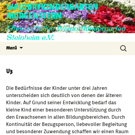
WALDORFKINDERGARTEN
MORGENSTERN
Elterninitiative Waldorfkindergarten
Steinheim e.V.
Zum
Suche
Menü
Inhalt
nach:
springen
U3
Die Bedürfnisse der Kinder unter drei Jahren
unterscheiden sich deutlich von denen der älteren
Kinder. Auf Grund seiner Entwicklung bedarf das
kleine Kind einer besonderen Unterstützung durch
den Erwachsenen in allen Bildungsbereichen. Durch
Kontinuität der Bezugsperson, liebevoller Begleitung
und besonderer Zuwendung schaffen wir einen Raum