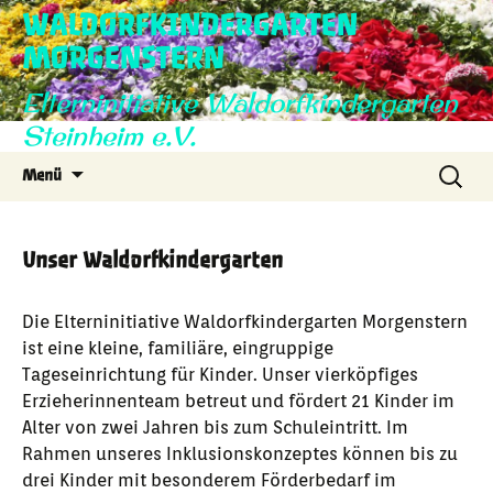
WALDORFKINDERGARTEN
MORGENSTERN
Elterninitiative Waldorfkindergarten
Steinheim e.V.
Zum
Suche
Menü
Inhalt
nach:
springen
Unser Waldorfkindergarten
Die Elterninitiative Waldorfkindergarten Morgenstern
ist eine kleine, familiäre, eingruppige
Tageseinrichtung für Kinder. Unser vierköpfiges
Erzieherinnenteam betreut und fördert 21 Kinder im
Alter von zwei Jahren bis zum Schuleintritt. Im
Rahmen unseres Inklusionskonzeptes können bis zu
drei Kinder mit besonderem Förderbedarf im